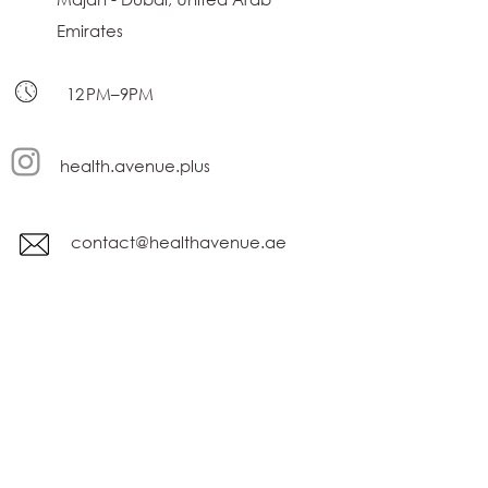
Emirates
12 PM–9PM
health.avenue.plus
contact@healthavenue.ae
Terms and Conditions
privacy policy
نموذج الاشتراك