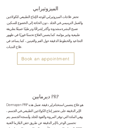
الميزوثيرابي
تحفز علاجات الميزوثيرابي للوجه الإنتاج الطبيعي للكولاجين
والعمل الترميمي في الجلد ، دون الحاجة إلى الخضوع للسكين.
تصبح البشرة مشدودة وأكثر إشراقًا وترطيبًا عميقًا بطريقة
طبيعية وغير مؤلمة. كما يضمن العلاج تحسنًا فوريًا في ظهور
التجاعيد والخطوط الدقيقة حول الفم والعينين ، كما يساعد في
علاج الندبات.
Book an appointment
ديرمابين PRP
Dermapen PRP هو علاج يتضمن استخدام إبر دقيقة. تعمل هذه
الإبر الدقيقة على تحفيز إنتاج الكولاجين الطبيعي في الجسم ،
وهي المادة التي توفر المرونة والقوة للجلد وأنسجة الجسم. يتم
تحسين الوخز بالإبر الدقيقة عن طريق حقن البلازما الغنية