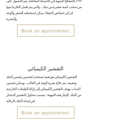
بالصفائح الدموية في الأنسجة المعالجة. يتم الحصول على PRP
من سحب كمية صغيرة من دمك ، والتي يتم فصل البلازما منها
لتركيز خصائص الشفاء. يمكن استخدامه للشعر والوجه
والبشرة.
Book an appointment
التقشير الكيميائي
التقشير الكيميائي هو تقنية تستخدم لتحسين ملمس الجلد
وتنعيمه. يتم علاج بشرة الوجه في الغالب ، ويمكن تحسين
الندبات. يهدف التقشير الكيميائي إلى إزالة الطبقات الخارجية
من الجلد. لإنجاز هذه المهمة ، يتسبب محلول التقشير المختار
في إصابة الجلد بالرقابة.
Book an appointment